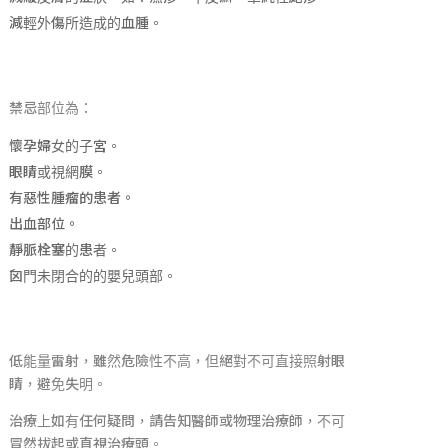
減輕外傷所造成的血腫。
禁忌部位為：
懷孕婦女的子宮。
眼睛或視網膜。
有惡性腫瘤的患者。
出血部位。
靜脈栓塞的患者。
囟門未閉合的的嬰兒頭部。
低能量雷射，雖然危險性不高，但絕對不可直接照射眼
睛，避免失明。
治療上如有任何疑問，請告知醫師或物理治療師，不可
冒然拔起或直視治療頭。