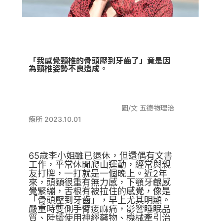
「我感覺頸椎的骨頭壓到牙齒了」竟是因
為頸椎姿勢不良造成。
圖
/
文 五德物理治
療所
2023.10.01
65歲李小姐雖已退休，但還偶有文書
工作，平常休閒爬山運動，經常與親
友打牌，一打就是一個晚上。近2年
來，頭頸很重有無力感，下顎牙齦感
覺緊繃，舌根有被拉住的感覺，像是
「骨頭壓到牙齒」，早上尤其明顯。
嚴重時雙側手臂痠麻痛，影響睡眠品
質、陸續使用神經藥物、機械牽引治