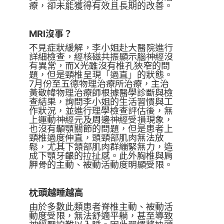
療，卻未能獲得有效且長期的改善。
MRI
沒事？
不見症狀緩解，李小姐赴大醫院進行
詳細檢查，經核磁共振顯示腦神經沒
有異常，而X光雖沒有椎孔狹窄的問
題，但是頸椎呈現「過直」的狀態。
7月份至五德物理治療所治療，主治
黃敬幃物理治療師根據醫學診斷與檢
查結果，詢問李小姐的生活習慣與工
作狀況，並進行理學檢查評估後，無
上運動神經元及周邊神經受損現象，
也沒有顳顎關節的問題，但是患者上
頸椎過度伸直，頭頸部肌肉無法放
鬆，尤其下頷部肌肉群繃緊無力，造
成下顎牙齦的拉扯感。此外胸椎與肩
胛骨的主動、被動活動度明顯受限。
枕頭越睡越高
由於多數此類患者脊椎主動、被動活
動度受限，無法舒適平躺，甚至導致