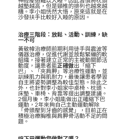
神經壓迫難以入睡。因此習慣將枕頭
越墊越高，但是頸椎的排列也越來越
糟。李小姐恍然大悟，原來這就是在
沙發扶手比較好入睡的原因。
治療三階段：放鬆、活動、訓練，缺
一不可
黃敬幃治療師前期利用徒手與震波等
儀器治療，促進代謝並放鬆緊繃的軟
組織，接著建立正常的主被動關節活
動度，讓患者能
正確做
出「縮下
巴」、「夾肩胛」等治療性運動，並
訓練肌力與肌耐力，最後讓患者學習
自主將姿勢調整為較佳型態。除此之
外，也針對李小姐家中桌椅、枕頭、
床墊、車椅、背靠等提出調整建議。
2個月後，李小姐能做出正確縮下巴
運動，2年來夠自己主動運動解除
「骨頭壓到牙齒的感覺」，目前正在
積極治療胸椎與肩胛骨活動不足的問
題。
縮下巴運動您做對了嗎？