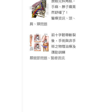
放鬆完斜角肌，
手麻、脖子痛竟
然舒緩了 !
醫療資訊、頭、
肩、頸問題
前十字韌帶斷裂
後，手術與非手
術之物理治療及
運動訓練
膝關節問題、醫療資訊