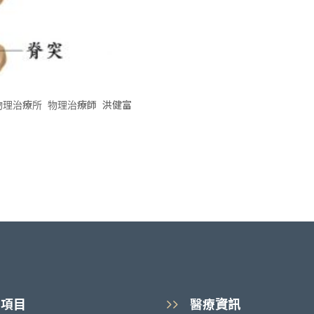
療師 洪健富
療項目
醫療資訊