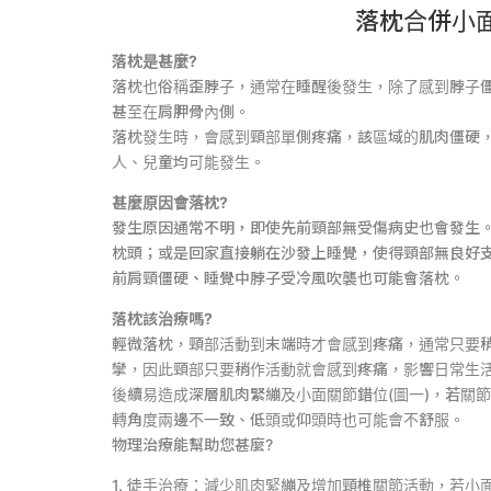
落枕合併小
落枕是甚麼?
落枕也俗稱歪脖子，通常在睡醒後發生，除了感到脖子
甚至在肩胛骨內側。
落枕發生時，會感到頸部單側疼痛，該區域的肌肉僵硬
人、兒童均可能發生。
甚麼原因會落枕?
發生原因通常不明，即使先前頸部無受傷病史也會發生
枕頭；或是回家直接躺在沙發上睡覺，使得頸部無良好
前肩頸僵硬、睡覺中脖子受冷風吹襲也可能會落枕。
落枕該治療嗎?
輕微落枕，頸部活動到末端時才會感到疼痛，通常只要
攣，因此頸部只要稍作活動就會感到疼痛，影響日常生
後續易造成深層肌肉緊繃及小面關節錯位(圖一)，若關
轉角度兩邊不一致、低頭或仰頭時也可能會不舒服。
物理治療能幫助您甚麼?
1. 徒手治療：減少肌肉緊繃及增加頸椎關節活動，若