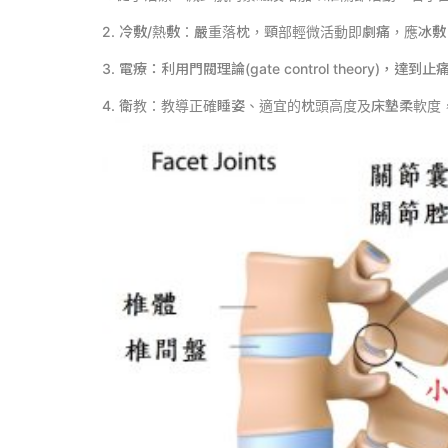
2. 冷敷
/
熱敷：嚴重落枕，頸部輕微活動即劇痛，應冰敷
3. 電療：利用門閥理論
(gate control theory)
，達到止
4. 衛教：教導正確睡姿、適宜的枕頭高度及床墊柔軟度