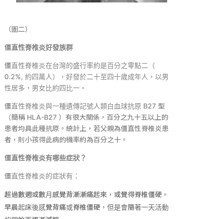
（圖二）
僵直性脊椎炎好發族群
僵直性脊椎炎在台灣的盛行率約是百分之零點二（
0.2%,
約四萬人），好發於二十至四十歲成年人，以男
性居多，男女比約四比一。
僵直性脊椎炎與一種遺傳記號人類白血球抗原
B27
型
（簡稱
HLA-B27
）有很大關係，百分之九十五以上的
患者均具此種抗原。統計上，若父親為僵直性脊椎炎患
者，則小孩得此病的機率約為百分之十。
僵直性脊椎炎有哪些症狀？
僵直性脊椎炎的症狀有：
超過數週或數月感覺背漸漸痛起來，或覺得脊椎僵硬。
早晨起床後感覺背痛或脊椎僵硬，但是會隨著一天活動