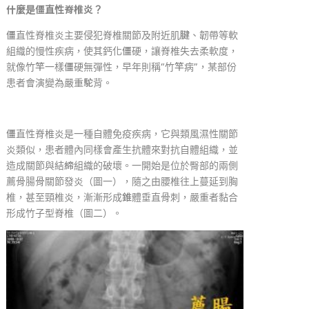
什麼是僵直性脊椎炎？
僵直性脊椎炎主要侵犯脊椎關節及附近肌腱、韌帶等軟
組織的慢性疾病，使其鈣化僵硬，讓脊椎失去柔軟度，
就像竹竿一樣僵硬無彈性，早年則稱
“
竹竿病
”
，某部份
患者會演變為嚴重駝背。
僵直性脊椎炎是一種自體免疫疾病，它與類風濕性關節
炎類似，患者體內同樣會產生抗體來對抗自體組織，並
造成關節與結締組織的破壞。一開始是位於臀部的兩側
薦骨腸骨關節發炎（圖一），隨之由腰椎往上蔓延到胸
椎，甚至頸椎炎，漸漸形成錐體垂直骨刺，嚴重者黏合
形成竹子型脊椎（圖二）。