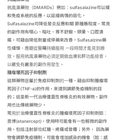
抗風濕藥物（
DMARDs
〕例如：
sulfasalazine
可以緩
和免疫系統的反應，以延緩病情的惡化。
Sulfasalazine
可降低發炎反應和關 節腫脹程度，常見
的副作用有噁心、嘔吐、胃不舒服、頭暈、口腔潰
瘍，可藉由降低劑量或停藥來改善。
Sulfasalzine
藥
性緩慢，應聽從醫囑持續服用 一段時間才能見到療
效。服用抗風濕藥物必須定期做血液和肝功能檢查，
以避免有嚴重的副作用發生。
腫瘤壞死因子抑制劑
這類藥物是屬於免疫抑制劑的一種，藉由抑制腫瘤壞
死因子
(TNF-a)
的作用，來達到調節免疫機制的目
的；這是新一代治療僵直性脊椎炎的有效藥物，副作
用也比傳統藥物少。
常用於治療僵直性脊椎炎的腫瘤壞死因子抑制劑如：
恩博
(etanercept)
，使用時可能會有一些輕微的副作
用，包括注射部位紅腫、疼痛或發癢；另外， 因為藥
物會調節免疫機制，可能會增加感染的機會（如：感