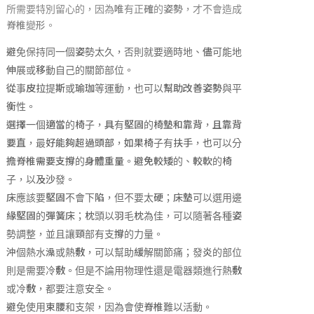
所需要特別留心的，因為唯有正確的姿勢，才不會造成
脊椎變形。
避免保持同一個姿勢太久，否則就要適時地、儘可能地
伸展或移動自己的關節部位。
從事皮拉提斯或瑜珈等運動，也可以幫助改善姿勢與平
衡性。
選擇一個適當的椅子，具有堅固的椅墊和靠背，且靠背
要直，最好能夠超過頭部，如果椅子有扶手，也可以分
擔脊椎需要支撐的身體重量。避免較矮的、較軟的椅
子，以及沙發。
床應該要堅固不會下陷，但不要太硬；床墊可以選用邊
緣堅固的彈簧床；枕頭以羽毛枕為佳，可以隨著各種姿
勢調整，並且讓頸部有支撐的力量。
沖個熱水澡或熱敷，可以幫助緩解關節痛；發炎的部位
則是需要冷敷。但是不論用物理性還是電器類進行熱敷
或冷敷，都要注意安全。
避免使用束腰和支架，因為會使脊椎難以活動。