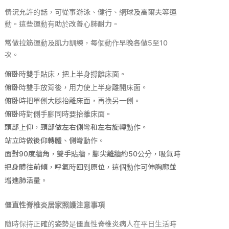
情況允許的話，可從事游泳、健行、網球及高爾夫等運
動。這些運動有助於改善心肺耐力。
常做拉筋運動及肌力訓練，每個動作早晚各做
5
至
10
次。
俯卧時雙手貼床，把上半身撐離床面。
俯卧時雙手放背後，用力使上半身離開床面。
俯卧時把單側大腿抬離床面，再換另一側。
俯卧時對側手腳同時要抬離床面。
頭部上仰，頸部做左右側彎和左右旋轉動作。
站立時做後仰轉體、側彎動作。
面對
90
度牆角，雙手貼牆，腳尖離牆約
50
公分，吸氣時
把身體往前傾，呼氣時回到原位，這個動作可伸胸廓並
增進肺活量。
僵直性脊椎炎居家照護注意事項
隨時保持正確的姿勢是僵直性脊椎炎病人在平日生活時