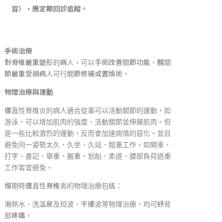
冒），應定期回診追蹤。
手術治療
對脊椎嚴重變形的病人，可以手術改善關節功能，髖關
節嚴重受損病人可行關節修補或置換術。
物理治療與運動
僵直性脊椎炎的病人適合從事可以活動關節的運動，如
游泳，可以增加肌肉的強度、活動關節並伸展肌肉。但
是一些比較激烈的運動，反而會加速病情的惡化。並且
避免同一姿勢太久，久坐、久站、粗重工作，如開車、
打字、書記、舉重、搬重、划船、柔道、腰部負荷過重
工作皆宜避免。
慢期時僵直性脊椎炎的物理治療包括：
泡熱水、洗溫泉及短波、干擾波等物理治療，均可紓背
部疼痛。