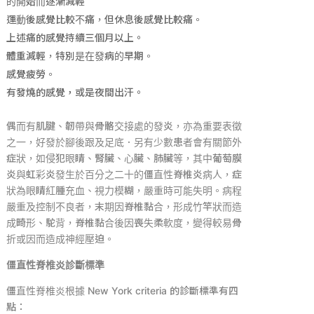
的開始而逐漸減輕
運動後感覺比較不痛，但休息後感覺比較痛。
上述痛的感覺持續三個月以上。
體重減輕，特別是在發病的早期。
感覺疲勞。
有發燒的感覺，或是夜間出汗。
偶而有肌腱、韌帶與骨骼交接處的發炎，亦為重要表徵
之一，好發於腳後跟及足底．另有少數患者會有關節外
症狀，如侵犯眼睛、腎臟、心臟、肺臟等，其中葡萄膜
炎與虹彩炎發生於百分之二十的僵直性脊椎炎病人，症
狀為眼睛紅腫充血、視力模糊，嚴重時可能失明。病程
嚴重及控制不良者，末期因脊椎黏合，形成竹竿狀而造
成畸形、駝背，脊椎黏合後因喪失柔軟度，變得較易骨
折或因而造成神經壓迫。
僵直性脊椎炎診斷標準
僵直性脊椎炎根據
New York criteria
的診斷標準有四
點：