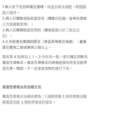
1.病人有下背部疼痛及僵硬，休息亦無法減輕，時間超
過三個月。
2.
病人的腰椎運動範圍受限（腰椎的前曲、後伸及側彎
三方面運動受限）。
3.
病人的擴胸範圍受限制（擴展範圍小於二點五公
分）。
4.X
光檢查有薦腸關節炎（骨盆與脊椎交接處），嚴重
度在雙側二級或單側三級以上。
若有第
4
點再加上
1 ~ 3
中任何一點，便可確定診斷為
僵直性脊椎炎。僵直性脊椎炎的疾病進展有時會自動停
留在某一階段，不一定會無限制的進行下去。
僵直性脊椎炎的治療方法
僵直性脊椎炎治療目標為：
1.
減輕疼痛
2.
保持脊椎活動
範圍及功能
3.
預防併發症的發生。