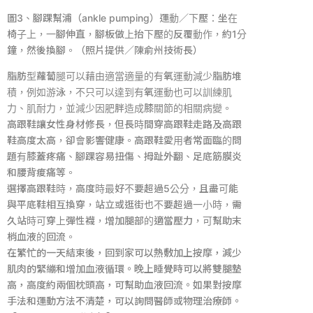
圖
3
、腳踝幫浦（
ankle pumping
）運動／下壓：坐在
椅子上，一腳伸直，腳板做上抬下壓的反覆動作，約
1
分
鐘，然後換腳。（照片提供／陳俞州技術長）
脂肪型蘿蔔腿可以藉由適當適量的有氧運動減少脂肪堆
積，例如游泳，不只可以達到有氧運動也可以訓練肌
力、肌耐力，並減少因肥胖造成膝關節的相關病變。
高跟鞋讓女性身材修長，但長時間穿高跟鞋走路及高跟
鞋高度太高，卻會影響健康。高跟鞋愛用者常面臨的問
題有膝蓋疼痛、腳踝容易扭傷、拇趾外翻、足底筋膜炎
和腰背痠痛等。
選擇高跟鞋時，高度時最好不要超過
5
公分，且盡可能
與平底鞋相互換穿，站立或逛街也不要超過一小時，需
久站時可穿上彈性襪，增加腿部的適當壓力，可幫助末
梢血液的回流。
在繁忙的一天結束後，回到家可以熱敷加上按摩，減少
肌肉的緊繃和增加血液循環。晚上睡覺時可以將雙腿墊
高，高度約兩個枕頭高，可幫助血液回流。如果對按摩
手法和運動方法不清楚，可以詢問醫師或物理治療師。