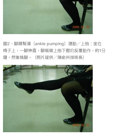
圖
2
、腳踝幫浦（
ankle pumping
）運動／上抬：坐在
椅子上，一腳伸直，腳板做上抬下壓的反覆動作，約
1
分
鐘，然後換腳。（照片提供／陳俞州技術長）