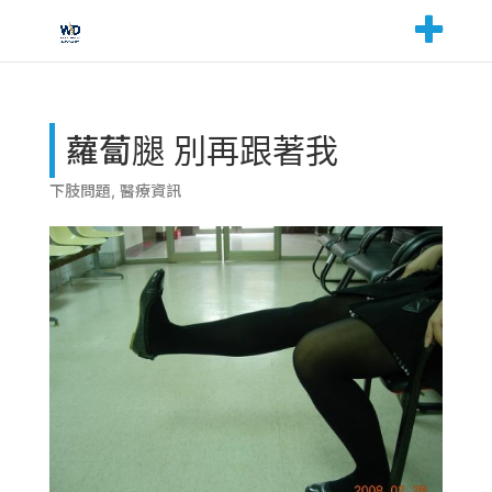
蘿蔔腿 別再跟著我
下肢問題
,
醫療資訊