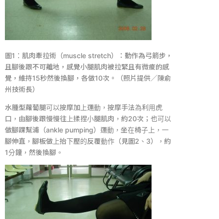
圖
1
：肌肉牽拉術（
muscle stretch
）：動作為弓箭步，
且腳後跟不可離地，感覺小腿肌肉被拉緊且有微痠的感
覺，維持
15
秒然後換腳，各做
10
次。（照片提供／陳俞
州技術長）
水腫型蘿蔔腿可以按摩加上運動，按摩手法為利用虎
口，由腳後跟慢慢往上揉捏小腿肌肉，約
20
次；也可以
做腳踝幫浦（
ankle pumping
）運動，坐在椅子上，一
腳伸直，腳板做上抬下壓的反覆動作（見圖
2
、
3
），約
1
分鐘，然後換腳。