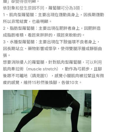
腿」卻變得很明顯。
依對象和發生原因不同，蘿蔔腿可分為
3
類：
1
、肌肉型蘿蔔腿：主要出現在運動員身上，因長期運動
所以非常結實，也最明顯。
2
、脂肪型蘿蔔腿：主要出現在肥胖者身上，因肥胖造
成脂肪堆積，看起來胖胖的，摸起來軟軟的。
3
、水腫型蘿蔔腿：主要出現在下肢循環不良者身上，
因長期站立、藥物影響或懷孕，使得雙腿浮腫或靜脈曲
張。
想要消除擾人的蘿蔔腿，針對肌肉型蘿蔔腿，可以利用
肌肉牽拉術（
muscle stretch
），動作為弓箭步，且腳
後跟不可離地（請見圖
1
），感覺小腿肌肉被拉緊且有微
痠的感覺，維持
15
秒然後換腳，各做
10
次。