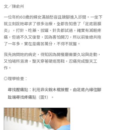
文／陳俞州
一位年約
60
歲的婦女滿臉愁容且跛腳進入診間。一坐下
就立刻說她尋求了很多治療，全都告知患了「足底筋膜
炎」，打針、吃藥、拔罐、針灸都試過，確實有減輕疼
痛，但過不久又復發，因為害怕開刀，所以前後總共拖
了一年多，實在是痛苦萬分，不得不就醫。
我先詢問她的病史，得知因為開餐廳需要久站與走動，
又怕場所濕滑，整天穿著硬底雨鞋，忍痛完成整天工
作。
◎理學檢查：
尋找壓痛點：利用非尖銳木棍按壓，由足底內緣往腳
趾端尋找疼痛點（圖
1
）。