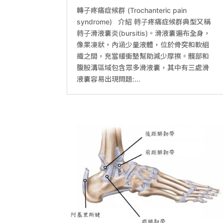
轉子疼痛症候群 (Trochanteric pain
syndrome) 介紹 轉子疼痛症候群典型又稱
轉子滑液囊炎(bursitis)。滑液囊遍布全身，
像果凍狀，內涵少量液體，位於骨突和軟組
織之間，充當緩衝墊幫助減少摩擦。髖部和
腹股溝區域包含眾多滑液囊，其中有三處滑
液囊容易出現問題:...