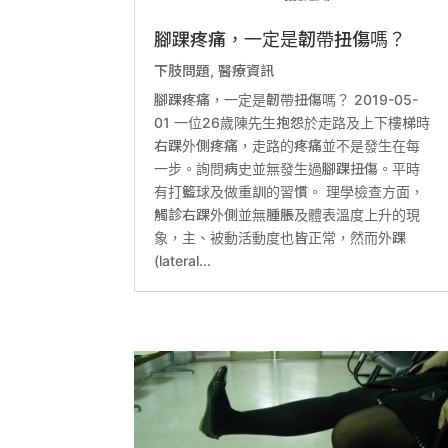
腳踝疼痛，一定是韌帶扭傷嗎？
下肢問題
,
醫療資訊
腳踝疼痛，一定是韌帶扭傷嗎？ 2019-05-
01 一位26歲陳先生抱怨於走路及上下樓梯時
右踝外側疼痛，走路的疼痛並不是發生在每
一步。詢問病史並無發生過腳踝扭傷。平時
有打籃球及做重訓的習慣。 理學檢查方面，
觸診右踝外側並無腫脹及體表溫度上升的現
象，主、被動活動度也皆正常，然而外踝
(lateral...