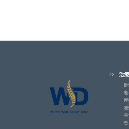
治
骨
老
運
運
震
懸