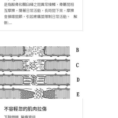
是指股骨和髖臼緣之間異常接觸，骨骼間相
互摩擦，隨著日常活動，長時間下來，摩擦
會損壞關節，引起疼痛並限制日常活動。 解
剖:...
不容輕忽的肌肉拉傷
下肢問題
,
醫療資訊