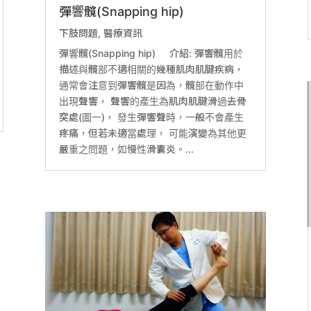
彈響髖(Snapping hip)
下肢問題
,
醫療資訊
彈響髖(Snapping hip) 介紹: 彈響髖用於
描述與髖部不適相關的幾種肌肉肌腱疾病，
通常會注意到彈響髖是因為，髖部在動作中
出現聲響， 聲響的產生為肌肉肌腱滑過去骨
突處(圖一)， 發生彈響聲時，一般不會產生
疼痛，但若未適當處理， 可能演變為其他更
嚴重之問題，如慢性滑囊炎。...