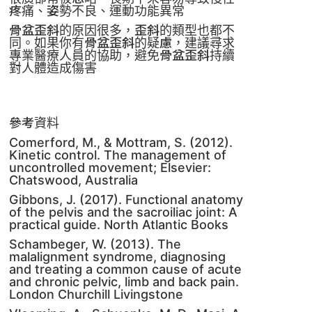
疼痛、姿勢不良、運動功能異常
骨盆歪斜的原因很多，歪斜的類型也都不
同。如果你有骨盆歪斜的疑慮，建議尋求
專業醫療人員的協助，避免骨盆歪斜持續
對人體造成傷害
參考資料
Comerford, M., & Mottram, S. (2012).
Kinetic control. The management of
uncontrolled movement; Elsevier:
Chatswood, Australia
Gibbons, J. (2017). Functional anatomy
of the pelvis and the sacroiliac joint: A
practical guide. North Atlantic Books
Schambeger, W. (2013). The
malalignment syndrome, diagnosing
and treating a common cause of acute
and chronic pelvic, limb and back pain.
London Churchill Livingstone