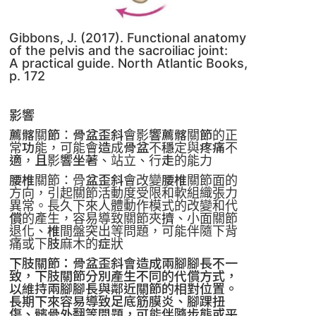
Gibbons, J. (2017). Functional anatomy
of the pelvis and the sacroiliac joint:
A practical guide. North Atlantic Books,
p. 172
影響
薦髂關節：骨盆歪斜會影響薦髂關節的正
常功能，可能會造成骨盆不穩定與疼痛不
適，且影響坐著、站立、行走的能力
腰椎關節：骨盆歪斜會改變腰椎關節面的
方向，引起關節活動度受限和軟組織張力
異常。長久下來人體動作模式的改變和代
償的產生，容易導致關節夾擠、小面關節
退化、椎間盤突出等問題，可能伴隨下背
痛或下肢麻木的症狀
下肢關節：骨盆歪斜會造成兩腳腳長不一
致，下肢關節分別產生不同的代償方式，
以維持兩腳腳長與鄰近關節的相對位置。
長期下來容易導致足底筋膜炎、腳踝扭
傷、髕骨外翻等問題，可能伴隨步態或平