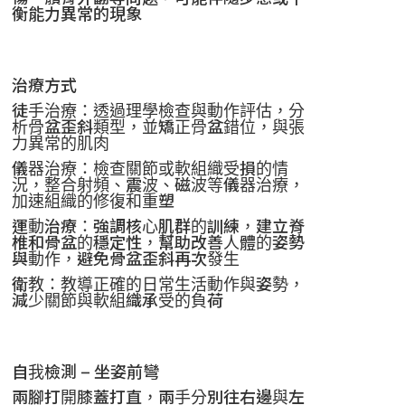
衡能力異常的現象
治療方式
徒手治療：透過理學檢查與動作評估，分
析骨盆歪斜類型，並矯正骨盆錯位，與張
力異常的肌肉
儀器治療：檢查關節或軟組織受損的情
況，整合射頻、震波、磁波等儀器治療，
加速組織的修復和重塑
運動治療：強調核心肌群的訓練，建立脊
椎和骨盆的穩定性，幫助改善人體的姿勢
與動作，避免骨盆歪斜再次發生
衛教：教導正確的日常生活動作與姿勢，
減少關節與軟組織承受的負荷
自我檢測
–
坐姿前彎
兩腳打開膝蓋打直，兩手分別往右邊與左