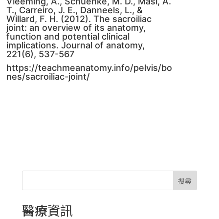
Vleeming, A., Schuenke, M. D., Masi, A.
T., Carreiro, J. E., Danneels, L., &
Willard, F. H. (2012). The sacroiliac
joint: an overview of its anatomy,
function and potential clinical
implications. Journal of anatomy,
221(6), 537-567
https://teachmeanatomy.info/pelvis/bo
nes/sacroiliac-joint/
搜尋
醫療資訊