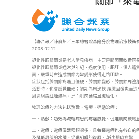
關節「來電
【聯合報／陳俞州／三軍總醫院基隆分院物理治療技術
2008.02.12
退化性膝關節炎是老人常見疾病，主要是關節面軟骨因
退化性膝關節炎通常與年紀、過度使用、肥胖、個人體
面，嚴重時會造成關節內彎變形使得走路困難。
症狀包括膝關節疼痛且僵硬，膝關節變形、膝關節周邊
活動時，也會感覺僵硬；初期為周邊軟 組織因發炎而
周邊組織紅腫熱痛，進而肌肉萎縮且纖維化。
物理治療的方法包括熱敷、電療、運動治療：
一．熱敷：功效為減輕病患的疼痛感覺、促進肌肉放鬆
二．電療：電療儀器種類很多，且每種電療也有各自的
及降低局部的水腫、促進組織的復原、.減少肌肉痙攣 