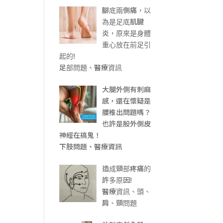
腳底兩側痛，以
為是足底肌腱
炎，原來是身體
重心放在前足引
起的!
足部問題、醫療資訊
大腿外側有刺麻
感，還在懷疑是
腰椎出問題嗎？
也許是股外側皮
神經在搞鬼！
下肢問題、醫療資訊
造成頸部疼痛的
許多原因!
醫療資訊、頭、
肩、頸問題