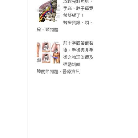
放鬆完斜角肌，
手麻、脖子痛竟
然舒緩了 !
醫療資訊、頭、
肩、頸問題
前十字韌帶斷裂
後，手術與非手
術之物理治療及
運動訓練
膝關節問題、醫療資訊