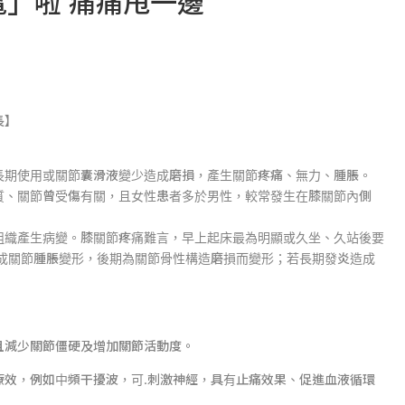
」啦 痛痛甩一邊
長】
長期使用或關節囊滑液變少造成磨損，產生關節疼痛、無力、腫脹。
質、關節曾受傷有關，且女性患者多於男性，較常發生在膝關節內側
組織產生病變。膝關節疼痛難言，早上起床最為明顯或久坐、久站後要
造成關節腫脹變形，後期為關節骨性構造磨損而變形；若長期發炎造成
且減少關節僵硬及增加關節活動度。
療效，例如中頻干擾波，可.刺激神經，具有止痛效果、促進血液循環
。