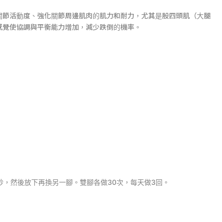
關節活動度、強化關節周邊肌肉的肌力和耐力，尤其是股四頭肌（大腿
感覺使協調與平衡能力增加，減少跌倒的機率。
0秒，然後放下再換另一腳。雙腳各做30次，每天做3回。