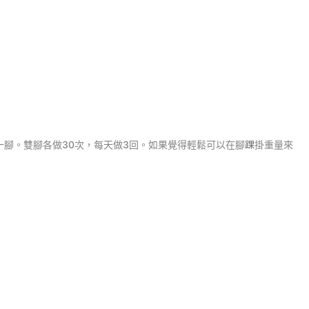
另一腳。雙腳各做30次，每天做3回。如果覺得輕鬆可以在腳踝掛重量來