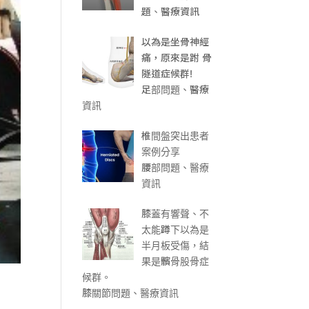
題、醫療資訊
以為是坐骨神經
痛，原來是跗 骨
隧道症候群!
足部問題、醫療
資訊
椎間盤突出患者
案例分享
腰部問題、醫療
資訊
膝蓋有響聲、不
太能蹲下以為是
半月板受傷，結
果是髕骨股骨症
候群。
膝關節問題、醫療資訊