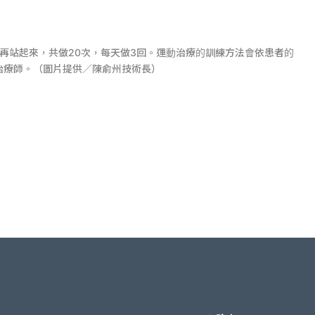
後再站起來，共做20次，每天做3回。運動治療的訓練方法會依患者的
治療師。（圖片提供／陳俞州技術長）