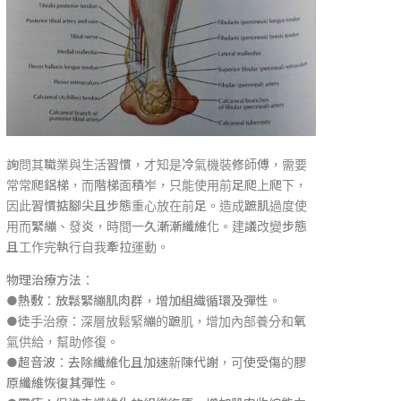
詢問其職業與生活習慣，才知是冷氣機裝修師傅，需要
常常爬鋁梯，而階梯面積岝，只能使用前足爬上爬下，
因此習慣掂腳尖且步態重心放在前足。造成蹠肌過度使
用而緊繃、發炎，時間一久漸漸纖維化。建議改變步態
且工作完執行自我牽拉運動。
物理治療方法：
●熱敷：放鬆緊繃肌肉群，增加組織循環及彈性。
●徒手治療：深層放鬆緊繃的蹠肌，增加內部養分和氧
氣供給，幫助修復。
●超音波：去除纖維化且加速新陳代謝，可使受傷的膠
原纖維恢復其彈性。