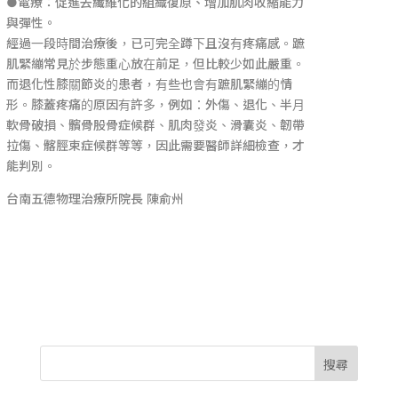
●電療：促進去纖維化的組織復原、增加肌肉收縮能力
與彈性。
經過一段時間治療後，已可完全蹲下且沒有疼痛感。蹠
肌緊繃常見於步態重心放在前足，但比較少如此嚴重。
而退化性膝關節炎的患者，有些也會有蹠肌緊繃的情
形。膝蓋疼痛的原因有許多，例如：外傷、退化、半月
軟骨破損、髕骨股骨症候群、肌肉發炎、滑囊炎、韌帶
拉傷、髂脛束症候群等等，因此需要醫師詳細檢查，才
能判別。
台南五德物理治療所院長 陳俞州
搜尋