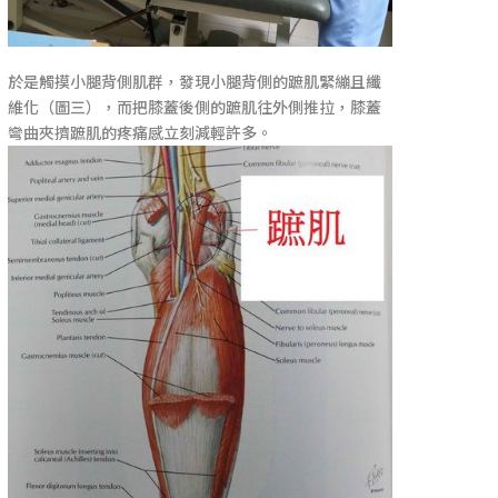
於是觸摸小腿背側肌群，發現小腿背側的蹠肌緊繃且纖
維化（圖三），而把膝蓋後側的蹠肌往外側推拉，膝蓋
彎曲夾擠蹠肌的疼痛感立刻減輕許多。