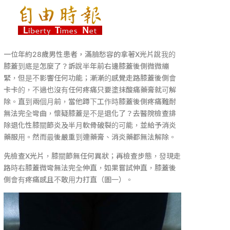
一位年約28歲男性患者，滿臉愁容的拿著X光片說我的
膝蓋到底是怎麼了？訴說半年前右邊膝蓋後側微微繃
緊，但是不影響任何功能；漸漸的感覺走路膝蓋後側會
卡卡的，不過也沒有任何疼痛只要塗抹酸痛藥膏就可解
除。直到兩個月前，當他蹲下工作時膝蓋後側疼痛難耐
無法完全彎曲，懷疑膝蓋是不是退化了？去醫院檢查排
除退化性膝關節炎及半月軟骨破裂的可能，並給予消炎
藥服用。然而最後嚴重到連藥膏、消炎藥都無法解除。
先檢查X光片，膝關節無任何異狀；再檢查步態，發現走
路時右膝蓋微彎無法完全伸直，如果嘗試伸直，膝蓋後
側會有疼痛感且不敢用力打直（圖一）。