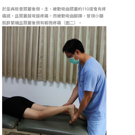
於是再檢查膝蓋後側，主、被動彎曲膝蓋約110度會有疼
痛感，且膝蓋越彎越疼痛。而被動彎曲腳踝，發現小腿
肌群緊繃且膝蓋後側有輕微疼痛（圖二）。