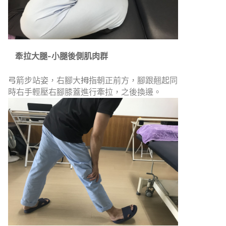
牽拉大腿-小腿後側肌肉群
弓箭步站姿，右腳大拇指朝正前方，腳跟翹起同
時右手輕壓右腳膝蓋進行牽拉，之後換邊。