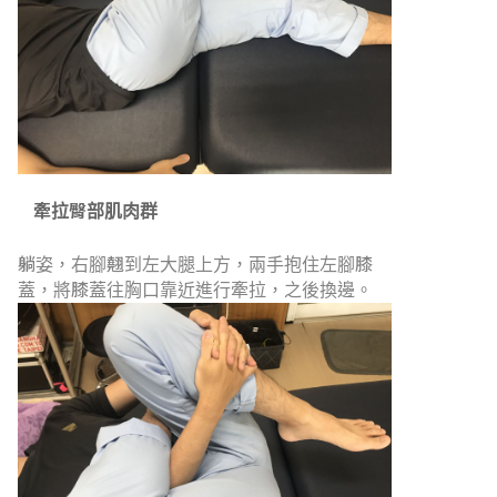
牽拉臀部肌肉群
躺姿，右腳翹到左大腿上方，兩手抱住左腳膝
蓋，將膝蓋往胸口靠近進行牽拉，之後換邊。