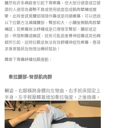
雖然有許多病症會引起下背疼痛，但大部分健康或亞健
康的人通常為姿勢不良或使用過度造成肌肉緊繃或痙
攣，此時會感覺腰部隱隱作痛或是持續痠痛。可以透過
以下拉筋方法減緩腰部、臀部和大、小腿後側肌肉群緊
繃感；若疼痛無法紓緩或是已傳導至臀部、腿部或足
部，伴隨刺痛或麻感，就有可能是坐骨神經痛或其他病
症所引起，這時拉筋並無法有效舒緩神經性疼痛，應尋
求專業醫師及物理治療師幫助！
簡單下背痛紓緩拉筋運動：
牽拉腰部-臀部肌肉群
躺姿，右腳橫跨身體向左彎曲，右手抓床固定上
半身，左手輕壓膝蓋增加牽拉強度，之後換邊。