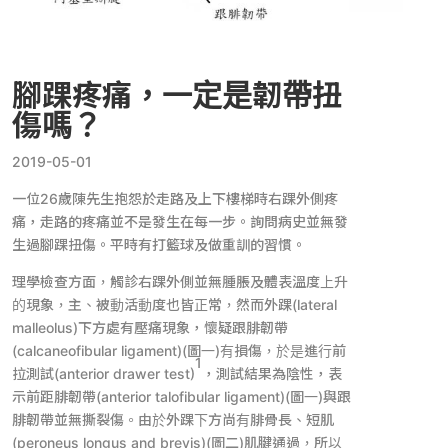
腳踝疼痛，一定是韌帶扭
傷嗎？
2019-05-01
一位26歲陳先生抱怨於走路及上下樓梯時右踝外側疼
痛，走路的疼痛並不是發生在每一步。詢問病史並無發
生過腳踝扭傷。平時有打籃球及做重訓的習慣。
理學檢查方面，觸診右踝外側並無腫脹及體表溫度上升
的現象，主、被動活動度也皆正常，然而外踝(lateral
malleolus)下方處有壓痛現象，懷疑跟腓韌帶
(calcaneofibular ligament)(圖一)有損傷，於是進行前
1
拉測試(anterior drawer test)
，測試結果為陰性，表
示前距腓韌帶(anterior talofibular ligament)(圖一)與跟
腓韌帶並無撕裂傷。由於外踝下方尚有腓骨長、短肌
(peroneus longus and brevis)(圖二)肌腱通過，所以