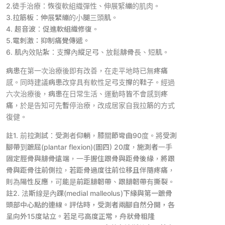
2.徒手治療：恢復軟組織彈性、伸展緊繃的肌肉。
3.拉筋板：伸展緊繃的小腿三頭肌。
4. 超音波：促進軟組織修復。
5.電刺激：抑制痛覺傳遞。
6. 肌內效貼紮：支撐內縱足弓、放鬆腓骨長、短肌。
病患在第一次治療後即有改善，在走平地時已無疼痛
感。同時建議病患改穿具有軟性足弓支撐的鞋子。經過
六次治療後，病患在日常生活、運動時皆不會感到疼
痛，於是告知可先暫停治療，改成居家自我拉筋的方式
復健。
註1. 前拉測試：受測者仰躺，膝關節彎曲90度。將受測
腳帶到蹠屈(plantar flexion)(圖四) 20度，施測者一手
固定脛骨與腓骨遠端，一手握住跟骨與距骨後緣，將跟
骨與距骨往前側拉，若距骨過度往前位移且伴隨疼痛，
則為陽性反應，可能是前距腓韌帶、跟腓韌帶有撕裂。
註2. 法斯線是內踝(medial malleolus)下緣與第一蹠骨
頭部中心點的連線。評估時，受測者兩腳自然分開，各
呈向外15度站立。若足弓高度正常，舟狀骨粗隆