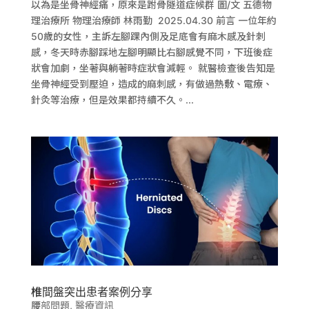
以為是坐骨神經痛，原來是跗骨隧道症候群 圖/文 五德物
理治療所 物理治療師 林雨勤 2025.04.30 前言 一位年約
50歲的女性，主訴左腳踝內側及足底會有麻木感及針刺
感，冬天時赤腳踩地左腳明顯比右腳感覺不同，下班後症
狀會加劇，坐著與躺著時症狀會減輕。 就醫檢查後告知是
坐骨神經受到壓迫，造成的麻刺感，有做過熱敷、電療、
針灸等治療，但是效果都持續不久。...
椎間盤突出患者案例分享
腰部問題
,
醫療資訊