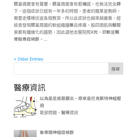
膝蓋偶爾會有聲響，膝蓋周圍會有緊繃感，也無法完全蹲
下，這個症狀已經有一年多的時間，患者的職業是教師，
需要走樓梯往返各個教室，所以此症狀也越來越嚴重，經
檢查發現膝蓋周圍的軟組織腫脹且疼痛，股四頭肌與髂脛
束都有纖維化的趨勢，因此請他去醫院照X光，診斷是髕
骨股骨症候群。...
« Older Entries
搜尋
醫療資訊
以為是足底筋膜炎，原來是巴克斯特神經壓
迫
足部問題、醫療資訊
後骨間神經症候群