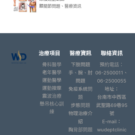
膝關節問題、醫療資訊
治療項目
醫療資訊
聯絡資訊
骨科醫學
下肢問題
預約電話：
老年醫學
手、腕、肘
06-2500011、
運動醫學
問題
06-2500055
運動按摩
免疫系統問
地址：
震波治療
題
台南市中西區
懸吊核心訓
步態問題
武聖路69巷95
練
物理治療介
號
紹
E-mail：
胸背部問題
wudeptclinic