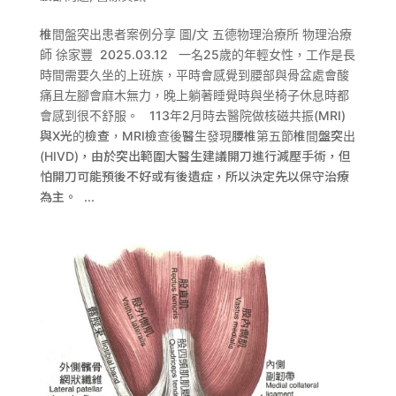
椎間盤突出患者案例分享 圖/文 五德物理治療所 物理治療
師 徐家豐 2025.03.12 一名25歲的年輕女性，工作是長
時間需要久坐的上班族，平時會感覺到腰部與骨盆處會酸
痛且左腳會麻木無力，晚上躺著睡覺時與坐椅子休息時都
會感到很不舒服。 113年2月時去醫院做核磁共振(MRI)
與X光的檢查，MRI檢查後醫生發現腰椎第五節椎間盤突出
(HIVD)，由於突出範圍大醫生建議開刀進行減壓手術，但
怕開刀可能預後不好或有後遺症，所以決定先以保守治療
為主。 ...