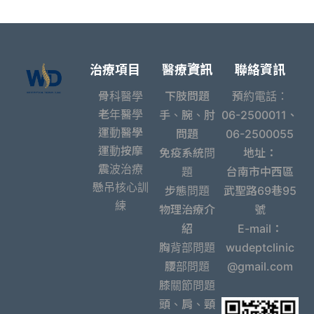
治療項目
醫療資訊
聯絡資訊
骨科醫學
下肢問題
預約電話：
老年醫學
手、腕、肘
06-2500011、
運動醫學
問題
06-2500055
運動按摩
免疫系統問
地址：
震波治療
題
台南市中西區
懸吊核心訓
步態問題
武聖路69巷95
練
物理治療介
號
紹
E-mail：
胸背部問題
wudeptclinic
腰部問題
@gmail.com
膝關節問題
頭、肩、頸