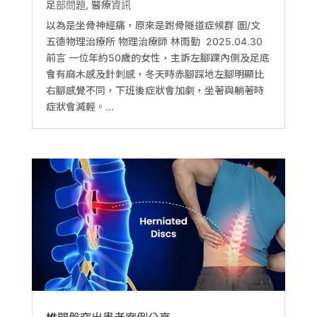
足部問題
,
醫療資訊
以為是坐骨神經痛，原來是跗骨隧道症候群 圖/文
五德物理治療所 物理治療師 林雨勤 2025.04.30
前言 一位年約50歲的女性，主訴左腳踝內側及足底
會有麻木感及針刺感，冬天時赤腳踩地左腳明顯比
右腳感覺不同，下班後症狀會加劇，坐著與躺著時
症狀會減輕。...