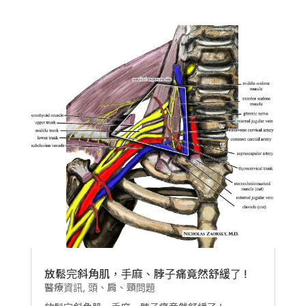
放鬆完斜角肌，手麻、脖子痛竟然舒緩了 !
醫療資訊
,
頭、肩、頸問題